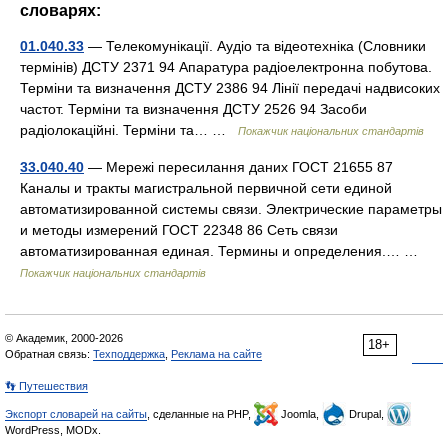
словарях:
01.040.33
— Телекомунікації. Аудіо та відеотехніка (Словники
термінів) ДСТУ 2371 94 Апаратура радіоелектронна побутова.
Терміни та визначення ДСТУ 2386 94 Лінії передачі надвисоких
частот. Терміни та визначення ДСТУ 2526 94 Засоби
радіолокаційні. Терміни та… …
Покажчик національних стандартів
33.040.40
— Мережі пересилання даних ГОСТ 21655 87
Каналы и тракты магистральной первичной сети единой
автоматизированной системы связи. Электрические параметры
и методы измерений ГОСТ 22348 86 Сеть связи
автоматизированная единая. Термины и определения.… …
Покажчик національних стандартів
© Академик, 2000-2026
18+
Обратная связь:
Техподдержка
,
Реклама на сайте
👣 Путешествия
Экспорт словарей на сайты
, сделанные на PHP,
Joomla,
Drupal,
WordPress, MODx.