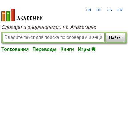
EN
DE
ES
FR
academic.ru
Словари и энциклопедии на Академике
Найти!
Толкования
Переводы
Книги
Игры ⚽